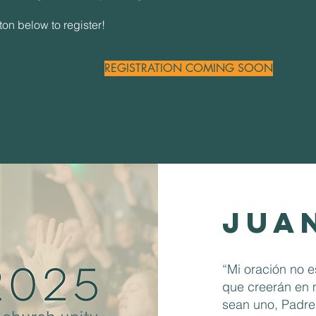
ton below to register!
REGISTRATION COMING SOON
Juan
“Mi oración no e
que creerán en 
sean uno, Padre,