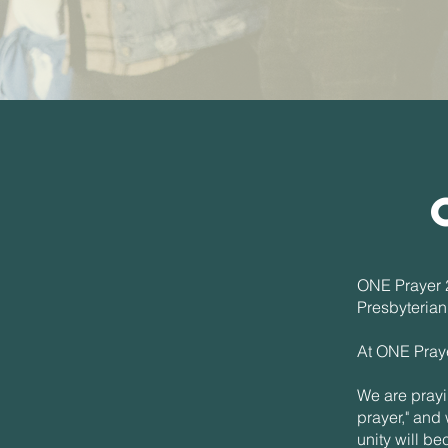
ONE Prayer 2
Presbyterian
At ONE Praye
We are prayin
prayer," and 
unity will b