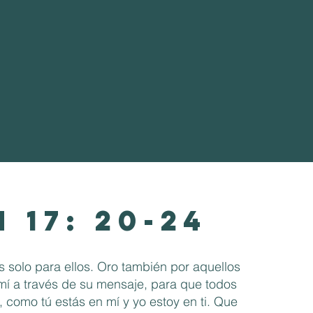
 17: 20-24
s solo para ellos. Oro también por aquellos
mí a través de su mensaje, para que todos
 como tú estás en mí y yo estoy en ti. Que