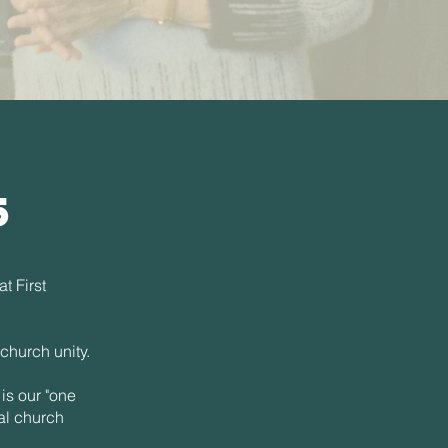
5
t First
church unity.
is our "one
cal church